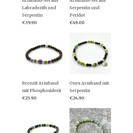
Armband-Set aus
Armband-Set aus
Labradorith und
Serpentin und
Serpentin
Peridot
€39.90
€49.00
Bronzit Armband
Onyx Armband mit
mit Phosphosiderit
Serpentin
€25.90
€24.90