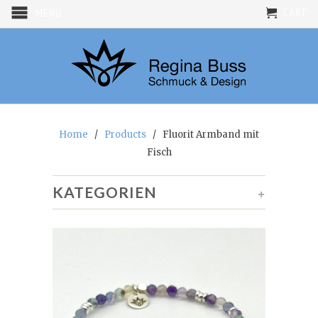
CART
MENU
Home
/
Products
/ Fluorit Armband mit
Fisch
KATEGORIEN
+